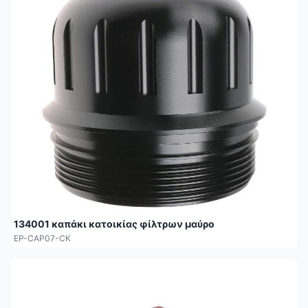
134001 καπάκι κατοικίας φίλτρων μαύρο
EP-CAP07-CK