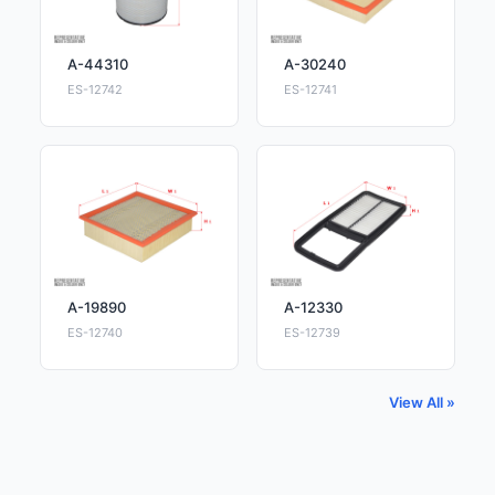
A-44310
A-30240
ES-12742
ES-12741
A-19890
A-12330
ES-12740
ES-12739
View All »