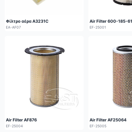
Φίλτρο αέρα A3231C
Air Filter 600-185-6
EA-AF07
EF-25001
Air Filter AF876
Air Filter AF25064
EF-25004
EF-25005