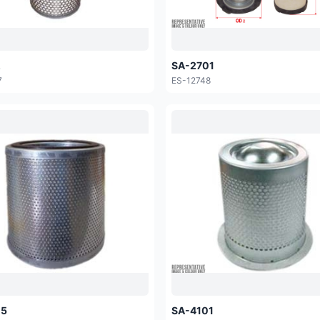
2
SA-2701
7
ES-12748
05
SA-4101