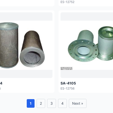
1
ES-12752
04
SA-4105
5
ES-12756
1
2
3
4
Next »