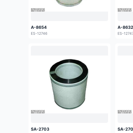
A-8654
A-863
ES-12746
ES-1274
SA-2703
SA-27